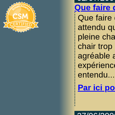
Que faire
Que faire
attendu q
pleine cha
chair trop
agréable 
expérienc
entendu...
Par ici po