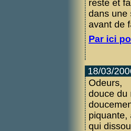
reste et f
dans une s
avant de fa
Par ici po
18/03/200
Odeurs,
douce du r
doucemen
piquante, 
qui dissout