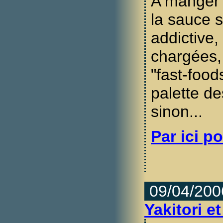
A manger
la sauce 
addictive,
chargées, 
"fast-foods
palette de
sinon...
Par ici po
09/04/200
Yakitori e