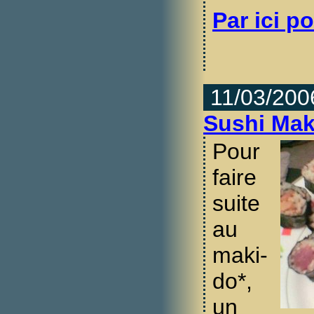
Par ici po
11/03/200
Sushi Mak
Pour
faire
suite
au
maki-
do*,
un