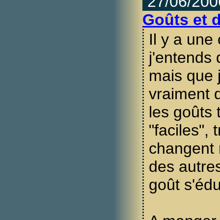
27/06/200
Goûts et 
Il y a une
j'entends
mais que j
vraiment 
les goûts 
"faciles", 
changent 
des autres
goût s'éd