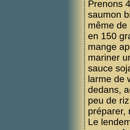
Prenons 
saumon bie
même de l
en 150 gr
mange aprè
mariner u
sauce soj
larme de 
dedans, 
peu de riz
préparer, 
Le lendem