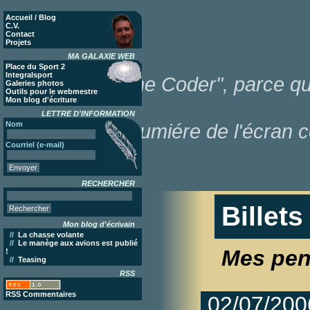
Accueil / Blog
C.V.
Contact
Projets
MA GALAXIE WEB
Place du Sport 2
Integralsport
"Poor Lonesome Coder", parce que
Galeries photos
Outils pour le webmestre
Mon blog d'écriture
LETTRE D'INFORMATION
Nom
dans la lumiére de l'écran c
Courriel (e-mail)
RECHERCHER
Billet
Mon blog d'écrivain
//
La chasse volante
//
Le manège aux avions est publié
Mes pen
!
//
Teasing
RSS
RSS Commentaires
02/07/200