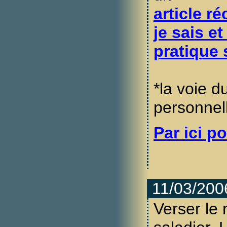
article r
je sais et
pratique 
*la voie d
personnel
Par ici po
11/03/200
Verser le 