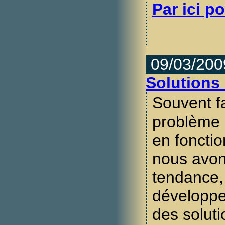
Par ici po
09/03/200
Solutions
Souvent f
problème 
en foncti
nous avo
tendance,
développe
des soluti