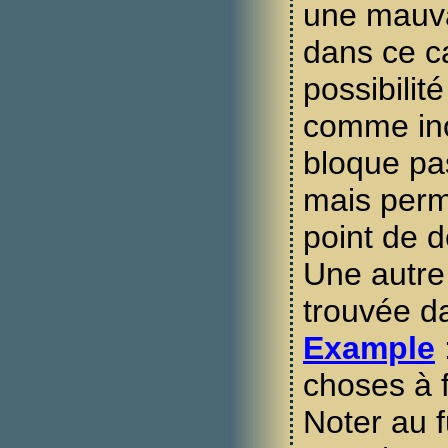
une mauva
dans ce cas
possibilit
comme inc
bloque pa
mais perm
point de 
Une autre 
trouvée 
Example
choses à f
Noter au f