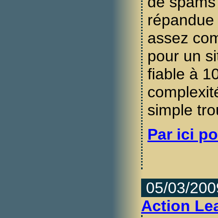
de spams 
répandue 
assez com
pour un si
fiable à 1
complexité
simple tro
Par ici po
05/03/200
Action Le