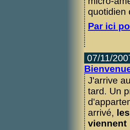
micro-amé
quotidien
Par ici po
07/11/200
Bienvenue 
J'arrive a
tard. Un 
d'apparte
arrivé,
le
viennent 