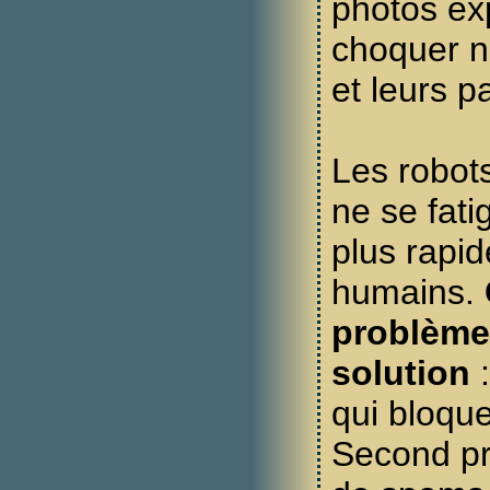
photos exp
choquer n
et leurs p
Les robot
ne se fati
plus rapid
humains.
problème,
solution
:
qui bloqu
Second pr