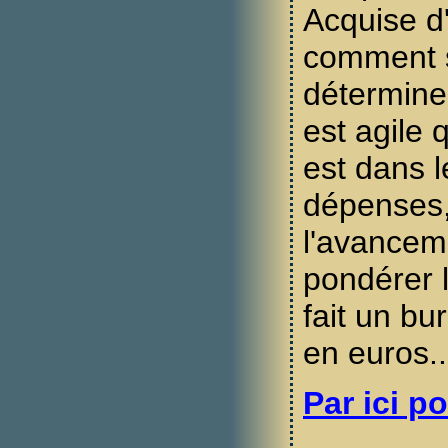
Acquise d'
comment s
détermine
est agile
est dans l
dépenses,
l'avanceme
pondérer 
fait un bu
en euros..
Par ici po