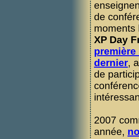
enseignen
de confére
moments l
XP Day F
première 
dernier
, 
de partici
conférence
intéressan
2007 com
année,
n