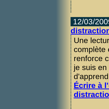
12/03/200
distractio
Une lectur
complète 
renforce 
je suis en 
d'apprendr
Écrire à l
distract