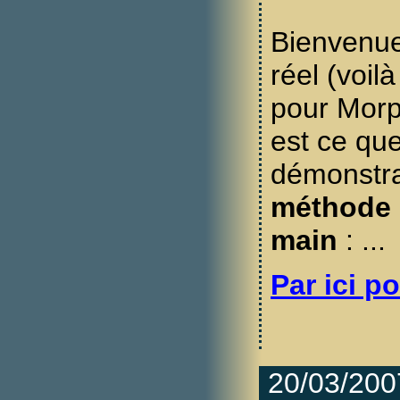
Bienvenue
réel (voil
pour Morp
est ce qu
démonstra
méthode 
main
: ...
Par ici po
20/03/200