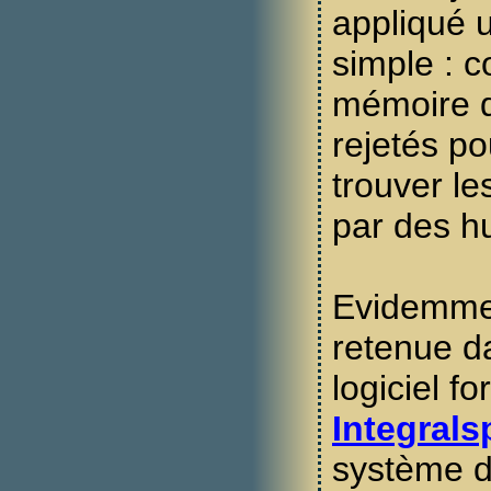
appliqué 
simple : 
mémoire 
rejetés p
trouver l
par des h
Evidemmen
retenue d
logiciel f
Integrals
système de