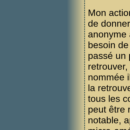
Mon actio
de donner
anonyme a
besoin de c
passé un 
retrouver,
nommée il 
la retrouv
tous les c
peut être
notable, 