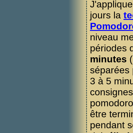
J'appliqu
jours la
t
Pomodor
niveau me
périodes d
minutes
(
séparées 
3 à 5 min
consignes 
pomodoro
être termi
pendant s