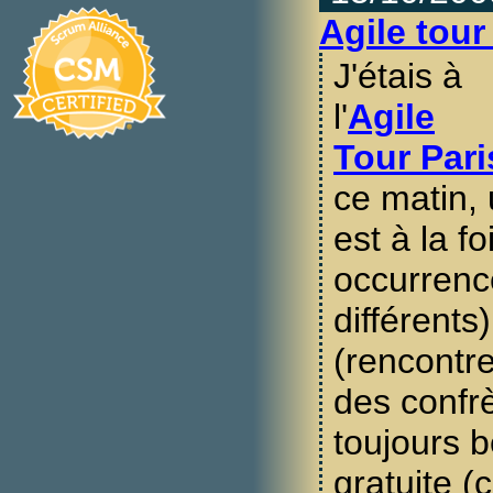
Agile tour
J'étais à
l'
Agile
Tour Pari
ce matin,
est à la f
occurrenc
différents
(rencontre
des confr
toujours 
gratuite (