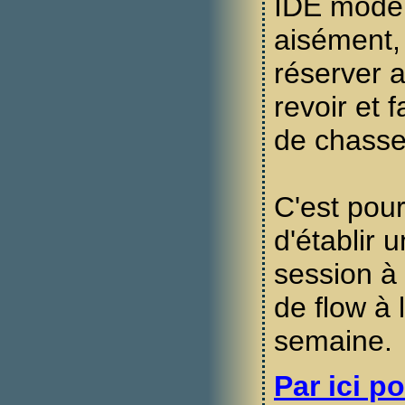
IDE moder
aisément, 
réserver 
revoir et 
de chass
C'est pou
d'établir 
session à 
de flow à 
semaine.
Par ici po