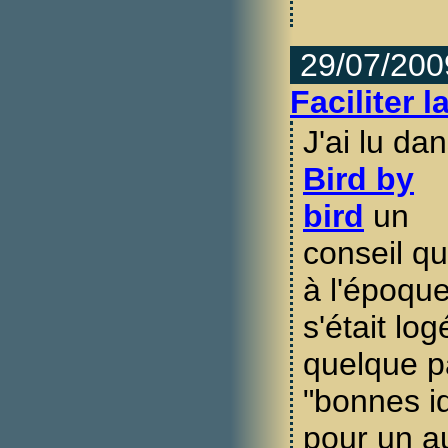
29/07/200
Faciliter l
J'ai lu da
Bird by
bird
un
conseil qu
à l'époqu
s'était log
quelque pa
"bonnes id
pour un a