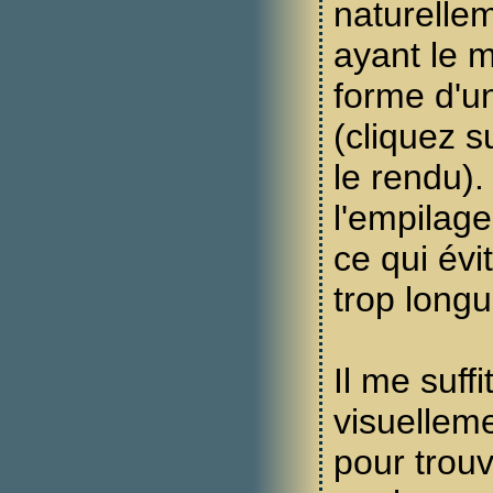
naturelle
ayant le 
forme d'u
(cliquez s
le rendu). 
l'empilag
ce qui évi
trop longu
Il me suff
visuelleme
pour trou