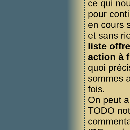
ce qui nous
pour conti
en cours s
et sans ri
liste off
action à f
quoi préc
sommes ar
fois.
On peut a
TODO not
commentai