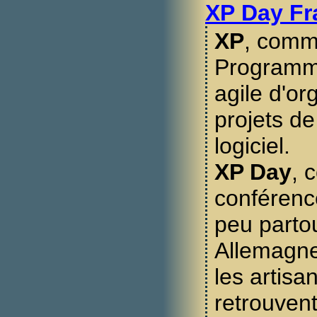
XP Day Fr
XP
, comm
Programm
agile d'or
projets d
logiciel.
XP Day
, 
conférenc
peu parto
Allemagne,
les artisa
retrouven