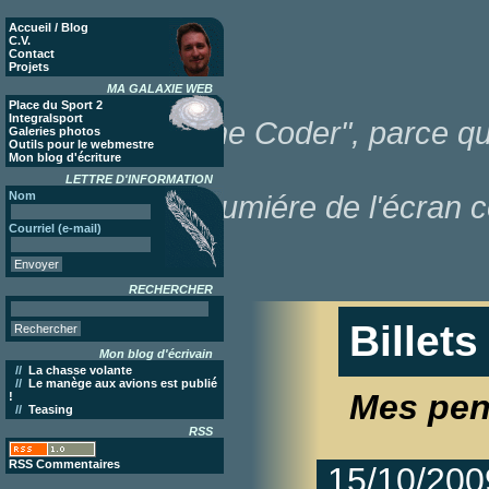
Accueil / Blog
C.V.
Contact
Projets
MA GALAXIE WEB
Place du Sport 2
Integralsport
"Poor Lonesome Coder", parce que
Galeries photos
Outils pour le webmestre
Mon blog d'écriture
LETTRE D'INFORMATION
Nom
dans la lumiére de l'écran c
Courriel (e-mail)
RECHERCHER
Billets
Mon blog d'écrivain
//
La chasse volante
//
Le manège aux avions est publié
Mes pen
!
//
Teasing
RSS
RSS Commentaires
15/10/200