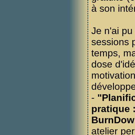
à son inté
Je n'ai pu
sessions 
temps, mai
dose d'idé
motivation
développer
-
"Planifi
pratique 
BurnDow
atelier pe