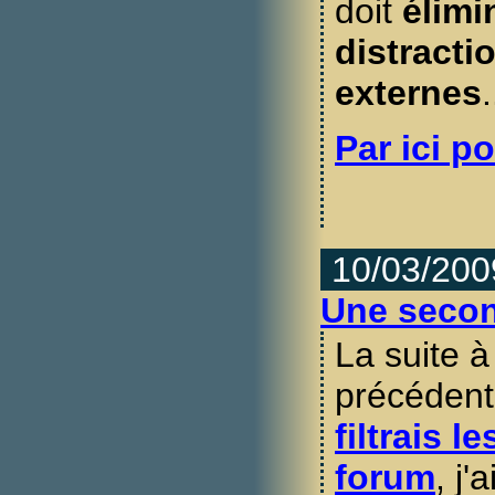
doit
élimi
distracti
externes
.
Par ici po
10/03/200
Une secon
La suite à 
précédent,
filtrais 
forum
, j'