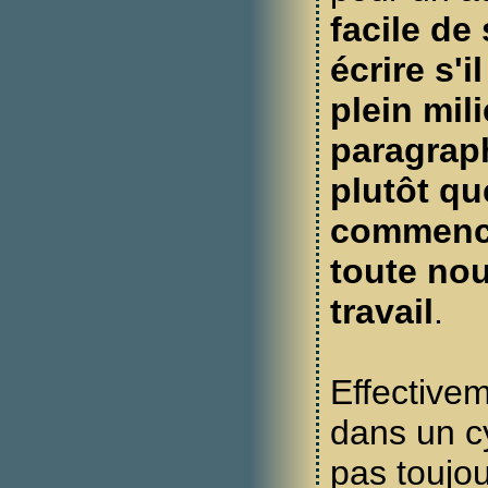
facile de
écrire s'i
plein mil
paragraph
plutôt que
commence
toute nou
travail
.
Effectivem
dans un cy
pas toujou