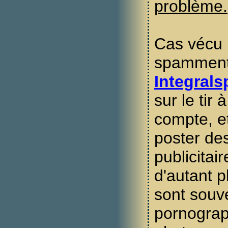
problème.
Cas vécu 
spamment
Integrals
sur le tir 
compte, 
poster d
publicita
d'autant p
sont souv
pornograp