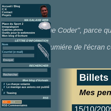
Accueil / Blog
C.V.
Contact
Projets
MA GALAXIE WEB
Place du Sport 2
Integralsport
"Poor Lonesome Coder", parce que
Galeries photos
Outils pour le webmestre
Mon blog d'écriture
LETTRE D'INFORMATION
Nom
dans la lumiére de l'écran c
Courriel (e-mail)
RECHERCHER
Billets
Mon blog d'écrivain
//
La chasse volante
//
Le manège aux avions est publié
Mes pen
!
//
Teasing
RSS
RSS Commentaires
15/10/200