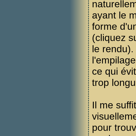
naturelle
ayant le 
forme d'u
(cliquez s
le rendu). 
l'empilag
ce qui évi
trop longu
Il me suff
visuelleme
pour trou