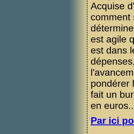
Acquise d'
comment s
détermine
est agile
est dans l
dépenses,
l'avanceme
pondérer 
fait un bu
en euros..
Par ici po