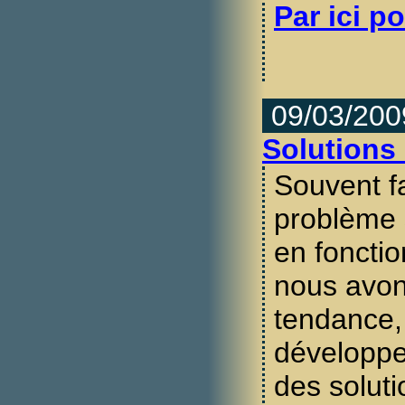
Par ici po
09/03/200
Solutions
Souvent f
problème 
en foncti
nous avo
tendance,
développe
des soluti