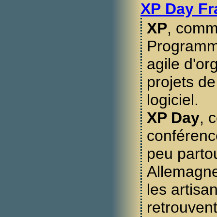
XP Day Fr
XP
, comm
Programm
agile d'or
projets d
logiciel.
XP Day
, 
conférenc
peu parto
Allemagne,
les artisa
retrouven