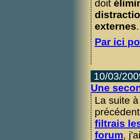
doit
élimi
distracti
externes
.
Par ici po
10/03/200
Une secon
La suite à 
précédent,
filtrais 
forum
, j'