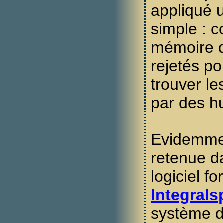
appliqué 
simple : 
mémoire 
rejetés p
trouver l
par des h
Evidemmen
retenue d
logiciel f
Integrals
système de