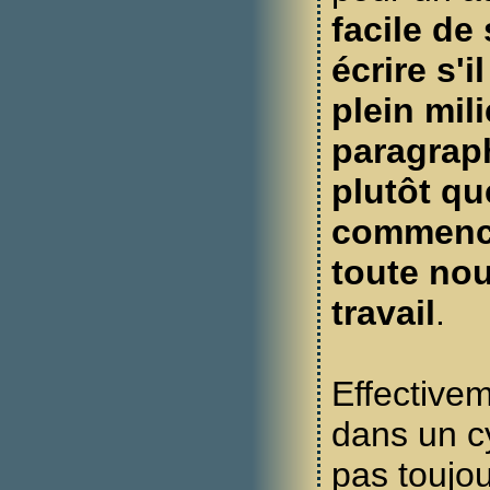
facile de
écrire s'i
plein mil
paragraph
plutôt que
commence
toute nou
travail
.
Effectivem
dans un cy
pas toujou