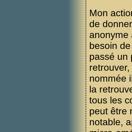
Mon actio
de donner
anonyme a
besoin de c
passé un 
retrouver,
nommée il 
la retrouv
tous les c
peut être
notable, 