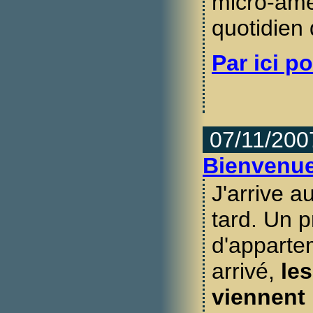
micro-amé
quotidien
Par ici po
07/11/200
Bienvenue 
J'arrive a
tard. Un 
d'apparte
arrivé,
le
viennent 