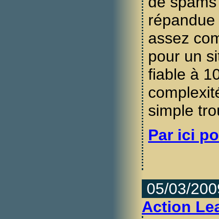
de spams 
répandue 
assez com
pour un si
fiable à 1
complexité
simple tro
Par ici po
05/03/200
Action Le