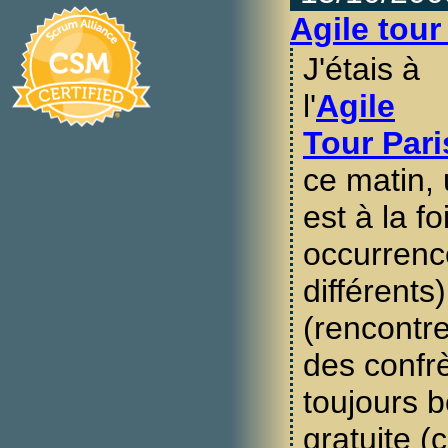
Agile tour
J'étais à
l'
Agile
Tour Pari
ce matin,
est à la f
occurrenc
différents
(rencontre
des confr
toujours 
gratuite (