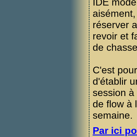
IDE moder
aisément, 
réserver 
revoir et 
de chass
C'est pou
d'établir 
session à 
de flow à 
semaine.
Par ici po