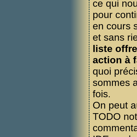
ce qui nous
pour conti
en cours s
et sans ri
liste off
action à f
quoi préc
sommes ar
fois.
On peut a
TODO not
commentai