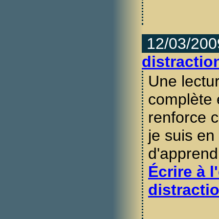
12/03/200
distractio
Une lectur
complète 
renforce 
je suis en 
d'apprendr
Écrire à l
distract