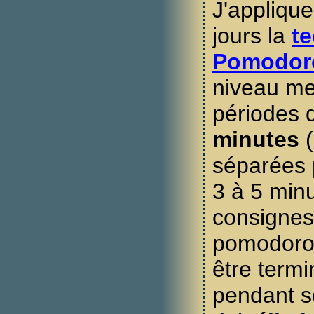
J'appliqu
jours la
t
Pomodor
niveau me
périodes d
minutes
(
séparées 
3 à 5 min
consignes 
pomodoro
être termi
pendant s