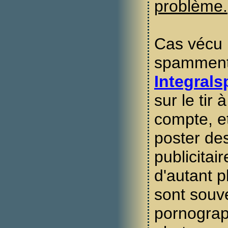
problème.
Cas vécu 
spamment
Integrals
sur le tir 
compte, 
poster d
publicita
d'autant p
sont souv
pornograp