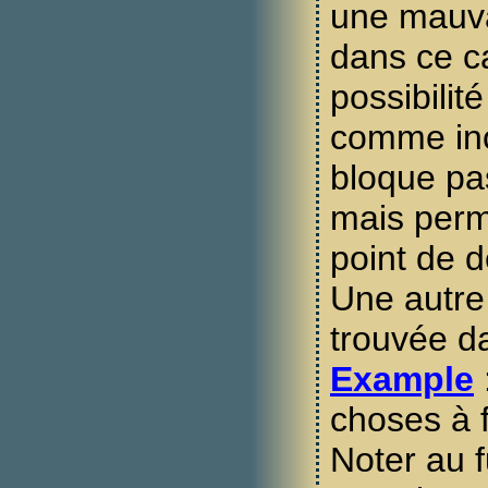
une mauva
dans ce cas
possibilit
comme inc
bloque pa
mais perm
point de 
Une autre 
trouvée 
Example
choses à f
Noter au f