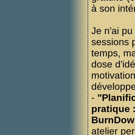
à son inté
Je n'ai pu
sessions 
temps, mai
dose d'idé
motivation
développer
-
"Planifi
pratique 
BurnDow
atelier pe