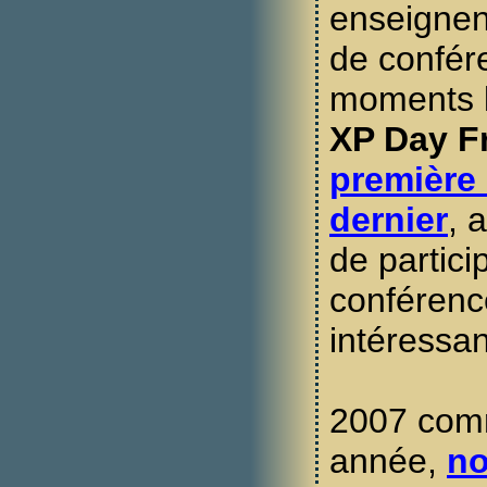
enseignen
de confére
moments l
XP Day F
première 
dernier
, 
de partici
conférence
intéressan
2007 com
année,
n