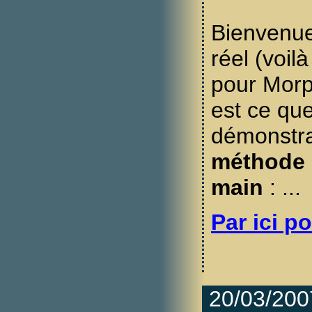
Bienvenue
réel (voil
pour Morp
est ce qu
démonstra
méthode 
main
: ...
Par ici po
20/03/200