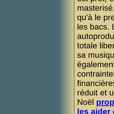
masterisé,
qu'à le pr
les bacs. 
autoprodui
totale lib
sa musiqu
également
contraint
financière
réduit et 
Noël
prop
les aider 