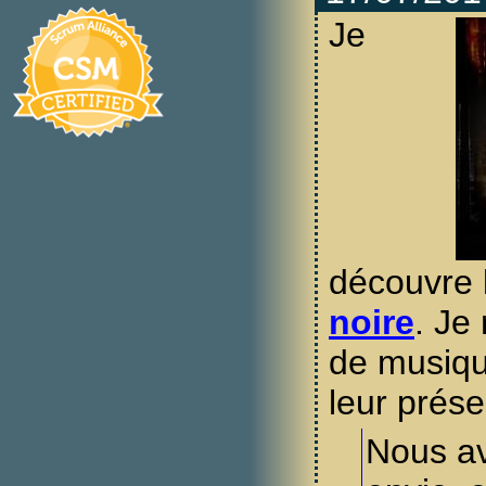
Je
découvre 
noire
. Je
de musiqu
leur prése
Nous av