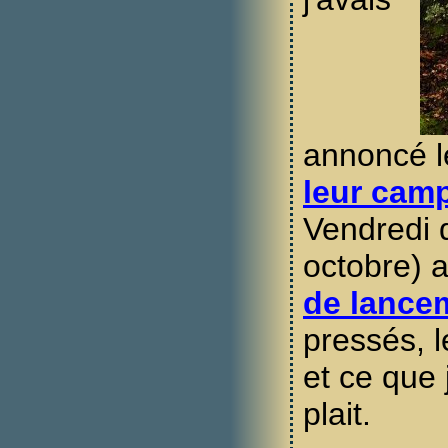
annoncé l
leur cam
Vendredi d
octobre) a
de lance
pressés, 
et ce que 
plait.