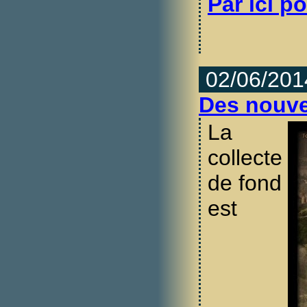
Par ici po
02/06/201
Des nouve
La
collecte
de fond
est