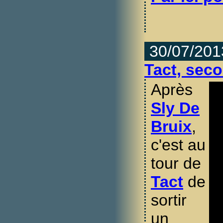
30/07/201
Tact, sec
Après
Sly De
Bruix
,
c'est au
tour de
Tact
de
sortir
un