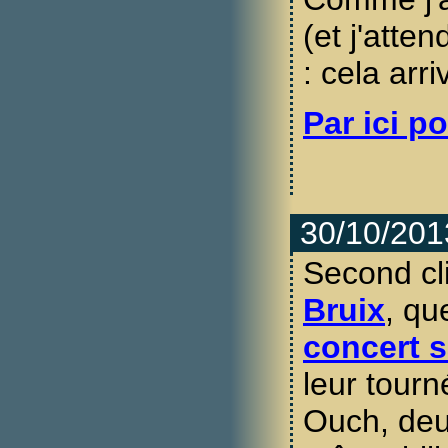
(et j'atte
: cela arr
Par ici po
30/10/201
Second cl
Bruix
, qu
concert s
leur tourn
Ouch, deu