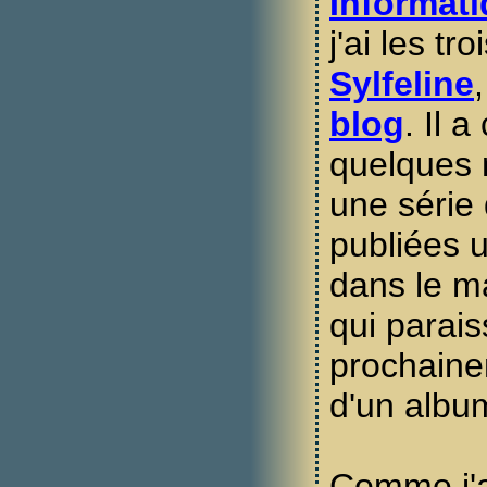
Informat
j'ai les tr
Sylfeline
blog
. Il 
quelques 
une série
publiées u
dans le 
qui parais
prochaine
d'un album
Comme j'ai