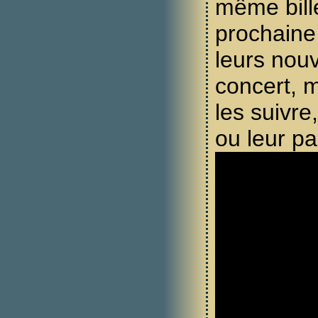
même bill
prochaine
leurs nou
concert, m
les suivre
ou leur p