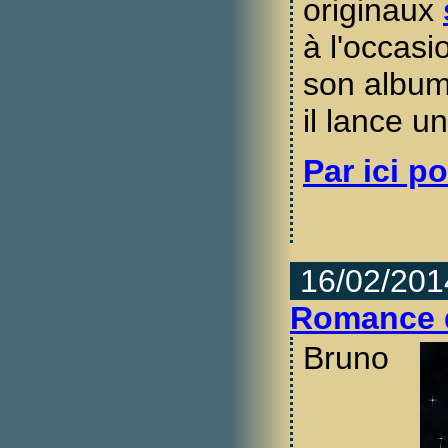
originaux
à l'occasi
son albu
il lance u
Par ici po
16/02/201
Romance d
Bruno