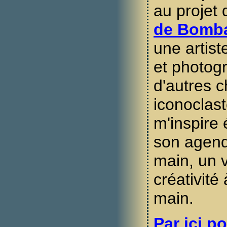
au projet 
de Bomb
une artis
et photogr
d'autres 
iconoclast
m'inspire
son agend
main, un 
créativité
main.
Par ici po