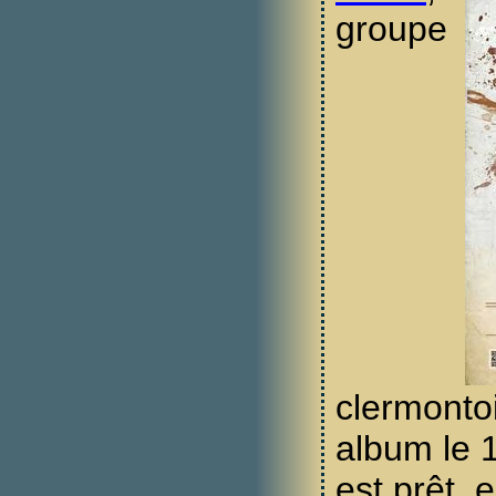
groupe
clermontoi
album le 1
est prêt, 