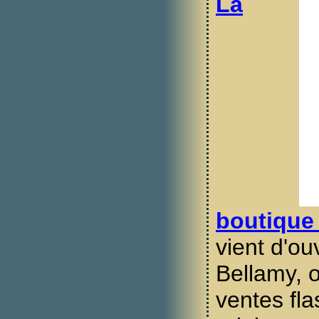
La
boutique
vient d'ou
Bellamy, o
ventes fl