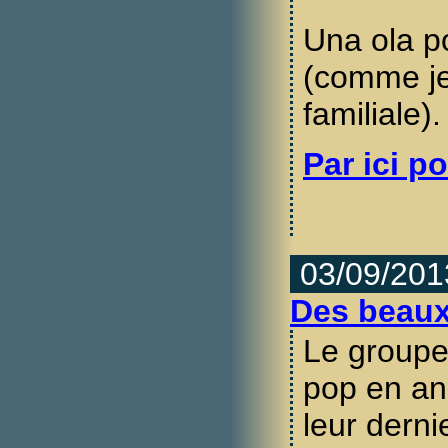
Una ola po
(comme je 
familiale).
Par ici po
03/09/201
Des beaux
Le group
pop en ang
leur dernie