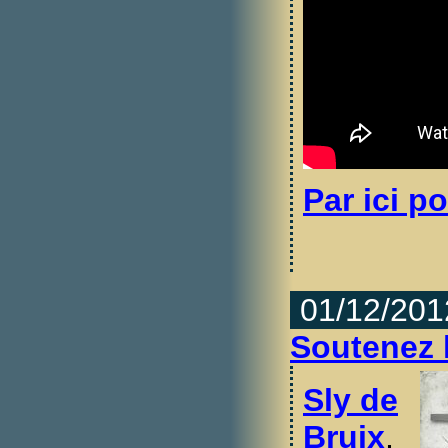
Par ici po
01/12/201
Soutenez l
Sly de
Bruix
,