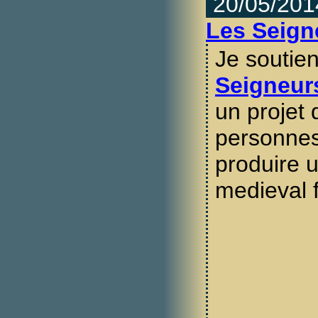
20/05/201
Les Seign
Je soutien
Seigneur
un projet
personnes
produire u
medieval 