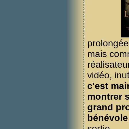
prolongée 
mais comm
réalisate
vidéo, inut
c'est mai
montrer s
grand pro
bénévole
sortie.