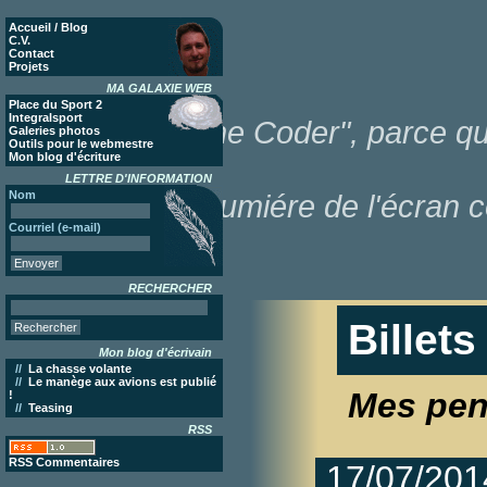
Accueil / Blog
C.V.
Contact
Projets
MA GALAXIE WEB
Place du Sport 2
Integralsport
"Poor Lonesome Coder", parce que
Galeries photos
Outils pour le webmestre
Mon blog d'écriture
LETTRE D'INFORMATION
Nom
dans la lumiére de l'écran c
Courriel (e-mail)
RECHERCHER
Billets
Mon blog d'écrivain
//
La chasse volante
//
Le manège aux avions est publié
Mes pen
!
//
Teasing
RSS
RSS Commentaires
17/07/201