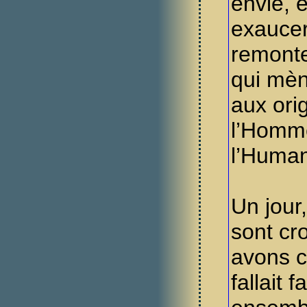
envie, 
exaucer
remonte
qui mèn
aux ori
l’Homm
l’Humani
Un jour
sont cr
avons c
fallait 