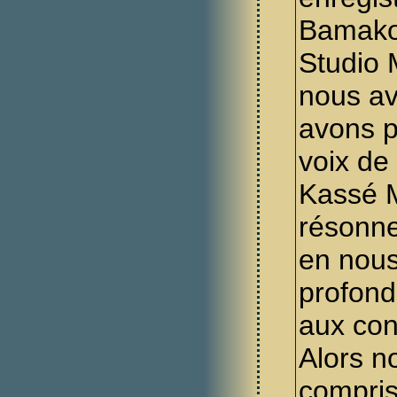
Bamako
Studio 
nous av
avons p
voix de
Kassé M
résonne
en nou
profond
aux con
Alors n
compris