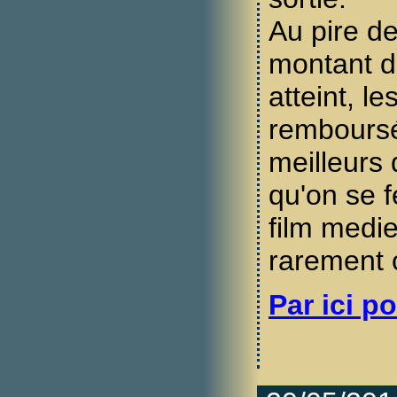
Au pire de
montant d
atteint, l
remboursé
meilleurs 
qu'on se f
film medi
rarement o
Par ici po