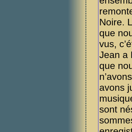
ensemb
remonte
Noire. 
que no
vus, c’é
Jean a P
que nou
n’avons 
avons ju
musiqu
sont né
sommes
enregist