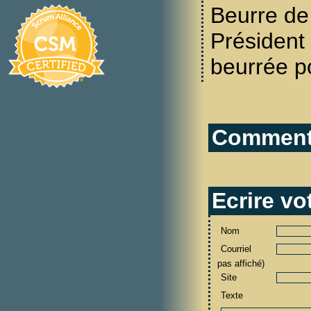
Beurre d
Présiden
beurrée p
Commenta
Ecrire v
Nom
Courriel
pas affiché)
Site
Texte