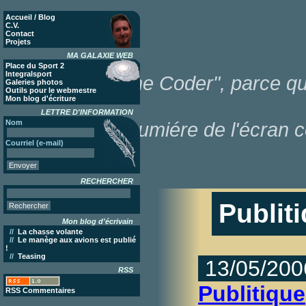
Accueil / Blog
C.V.
Contact
Projets
MA GALAXIE WEB
Place du Sport 2
Integralsport
"Poor Lonesome Coder", parce que
Galeries photos
Outils pour le webmestre
Mon blog d'écriture
LETTRE D'INFORMATION
Nom
dans la lumiére de l'écran c
Courriel (e-mail)
RECHERCHER
Publit
Mon blog d'écrivain
//
La chasse volante
//
Le manège aux avions est publié
!
//
Teasing
13/05/200
RSS
Publitique
RSS Commentaires