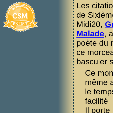
Les citati
de Sixièm
Midi20,
G
Malade
, 
poète du m
ce morceau
basculer s
Ce mond
même ai
le temp
facilité
Il porte