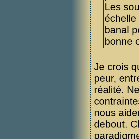
Les sou
échelle
banal p
bonne 
Je crois qu
peur, entr
réalité. N
contrainte
nous aiden
debout. C
paradigme