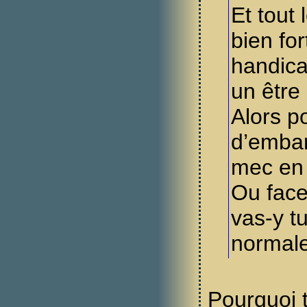
Et tout
bien for
handica
un être
Alors p
d’embar
mec en 
Ou face
vas-y t
normal
Pourquoi 