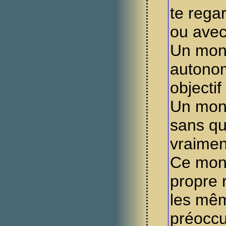
te rega
ou ave
Un mon
autono
objectif 
Un mond
sans qu
vraimen
Ce mond
propre 
les mê
préoccu