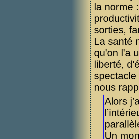
la norme : 
productivi
sorties, fa
La santé 
qu'on l'a 
liberté, d'
spectacle
nous rappe
Alors j’
l’intér
parallèl
Un mon