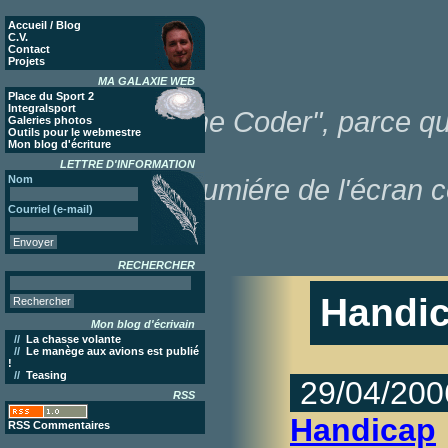
Accueil / Blog
C.V.
Contact
Projets
MA GALAXIE WEB
Place du Sport 2
Integralsport
"Poor Lonesome Coder", parce que
Galeries photos
Outils pour le webmestre
Mon blog d'écriture
LETTRE D'INFORMATION
Nom
dans la lumiére de l'écran c
Courriel (e-mail)
RECHERCHER
Handi
Mon blog d'écrivain
//
La chasse volante
//
Le manège aux avions est publié
!
//
Teasing
29/04/200
RSS
Handicap
RSS Commentaires