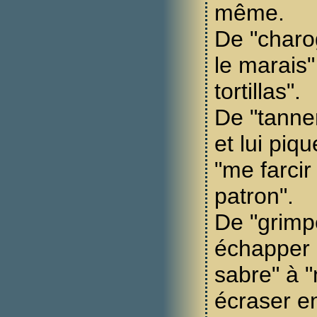
même.
De "charo
le marais"
tortillas".
De "tanne
et lui piq
"me farcir
patron".
De "grimp
échapper 
sabre" à "
écraser en