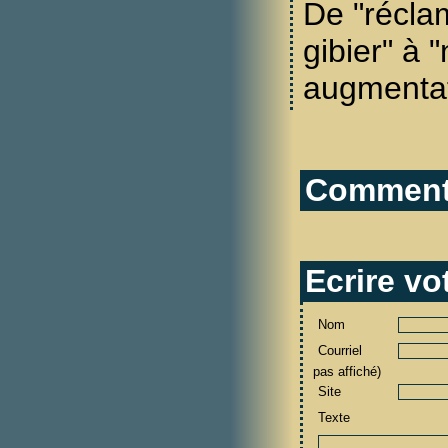
De "récla
gibier" à 
augmentat
Commenta
Ecrire v
Nom
Courriel
pas affiché)
Site
Texte