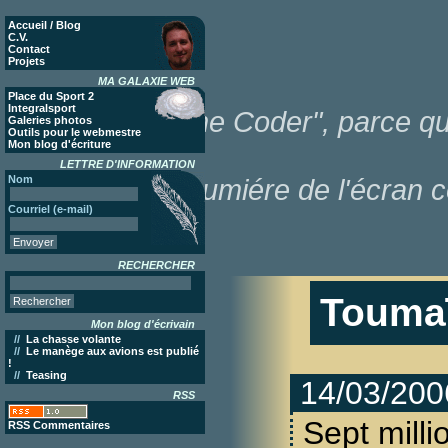
Accueil / Blog
C.V.
Contact
Projets
MA GALAXIE WEB
Place du Sport 2
Integralsport
"Poor Lonesome Coder", parce que
Galeries photos
Outils pour le webmestre
Mon blog d'écriture
LETTRE D'INFORMATION
Nom
dans la lumiére de l'écran c
Courriel (e-mail)
RECHERCHER
Touma
Mon blog d'écrivain
//
La chasse volante
//
Le manège aux avions est publié
!
//
Teasing
14/03/200
RSS
Sept mill
RSS Commentaires