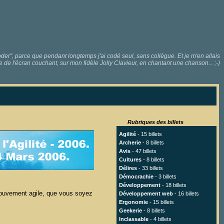
r", parce que pendant longtemps j'ai codé seul, sans collégue. Et je m'en allais
e de l'écran couchant, sur mon fidèle Jolly Clavieur, en chantant une chanson... ;-)
Rubriques des billets
Agilité
- 15 billets
Archerie
- 8 billets
Avis
- 47 billets
Cultures
- 8 billets
Délires
- 33 billets
Démocrachie
- 3 billets
Développement
- 18 billets
 mouvement agile, que vous soyez
Développement web
- 16 billets
Ergonomie
- 15 billets
Geekerie
- 8 billets
Inclassable
- 4 billets