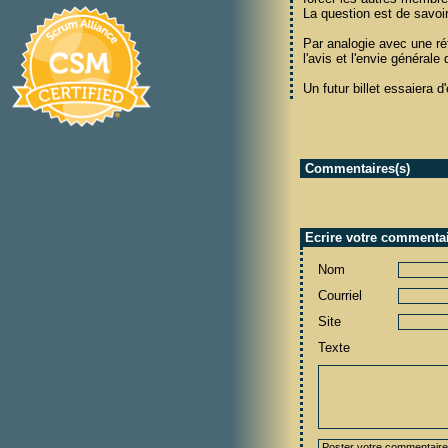
La question est de savo
Par analogie avec une réfl
l'avis et l'envie général
Un futur billet essaiera
Commentaires(s)
Ecrire votre commenta
Nom
Courriel
Site
Texte