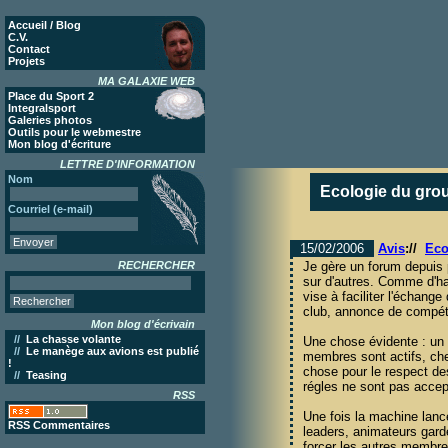
Accueil / Blog
C.V.
Contact
Projets
MA GALAXIE WEB
Place du Sport 2
Integralsport
Galeries photos
Outils pour le webmestre
Mon blog d'écriture
LETTRE D'INFORMATION
Nom
Ecologie du gro
Courriel (e-mail)
15/02/2006
Avis
://
Eco
RECHERCHER
Je gère un forum depuis 
sur d'autres. Comme d'hab
vise à faciliter l'échange
club, annonce de compéti
Mon blog d'écrivain
//
La chasse volante
Une chose évidente : un 
//
Le manège aux avions est publié
membres sont actifs, cher
!
chose pour le respect des
//
Teasing
régles ne sont pas acce
RSS
Une fois la machine lancé
RSS Commentaires
leaders, animateurs garde
forcer les autres membres