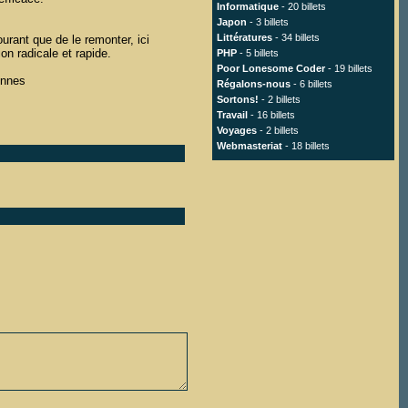
Informatique
- 20 billets
Japon
- 3 billets
Littératures
- 34 billets
ourant que de le remonter, ici
on radicale et rapide.
PHP
- 5 billets
Poor Lonesome Coder
- 19 billets
onnes
Régalons-nous
- 6 billets
Sortons!
- 2 billets
Travail
- 16 billets
Voyages
- 2 billets
Webmasteriat
- 18 billets