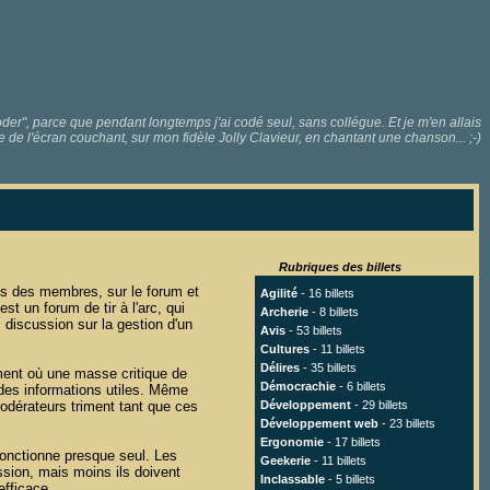
r", parce que pendant longtemps j'ai codé seul, sans collégue. Et je m'en allais
e de l'écran couchant, sur mon fidèle Jolly Clavieur, en chantant une chanson... ;-)
Rubriques des billets
ts des membres, sur le forum et
Agilité
- 16 billets
st un forum de tir à l'arc, qui
Archerie
- 8 billets
, discussion sur la gestion d'un
Avis
- 53 billets
Cultures
- 11 billets
Délires
- 35 billets
oment où une masse critique de
Démocrachie
- 6 billets
 des informations utiles. Même
modérateurs triment tant que ces
Développement
- 29 billets
Développement web
- 23 billets
Ergonomie
- 17 billets
 fonctionne presque seul. Les
Geekerie
- 11 billets
ssion, mais moins ils doivent
Inclassable
- 5 billets
efficace.