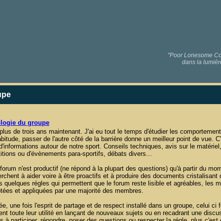
"Poor Lonesome Code
dans la lumiér
upe
logie du groupe
plus de trois ans maintenant. J'ai eu tout le temps d'étudier les comportemen
itude, passer de l'autre côté de la barrière donne un meilleur point de vue. C'e
 d'informations autour de notre sport. Conseils techniques, avis sur le matériel
tions ou d'évènements para-sportifs, débats divers...
forum n'est productif (ne répond à la plupart des questions) qu'à partir du m
chent à aider voire à être proactifs et à produire des documents cristalisant
 quelques régles qui permettent que le forum reste lisible et agréables, les 
ptées et appliquées par une majorité des membres.
e, une fois l'esprit de partage et de respect installé dans un groupe, celui ci
nt toute leur utilité en lançant de nouveaux sujets ou en recadrant une discu
 à participer, répondre, poser des questions ou respecter la régle, plus c'est 