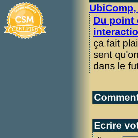
UbiComp, 
Du point 
interacti
ça fait pla
sent qu'o
dans le fu
Commenta
Ecrire v