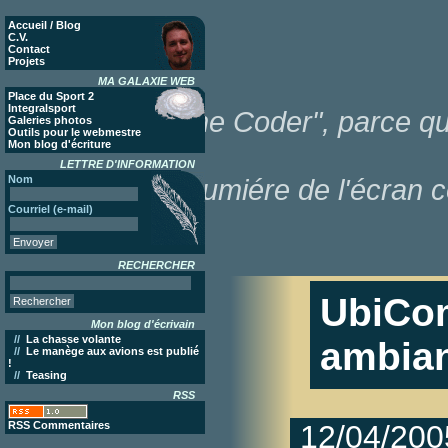
Accueil / Blog
C.V.
Contact
Projets
MA GALAXIE WEB
Place du Sport 2
Integralsport
"Poor Lonesome Coder", parce que
Galeries photos
Outils pour le webmestre
Mon blog d'écriture
LETTRE D'INFORMATION
Nom
dans la lumiére de l'écran c
Courriel (e-mail)
RECHERCHER
UbiCom
Mon blog d'écrivain
//
La chasse volante
ambia
//
Le manège aux avions est publié
!
//
Teasing
RSS
RSS Commentaires
12/04/200