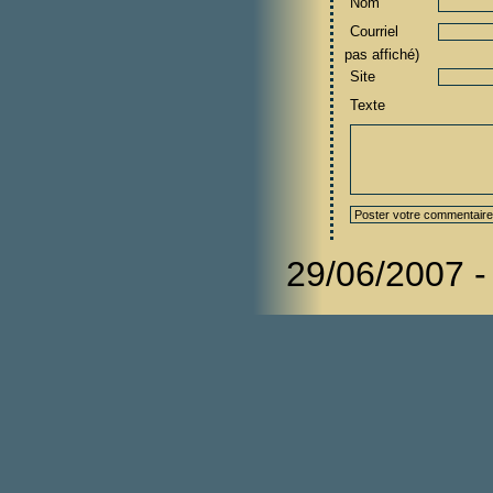
Nom
Courriel
pas affiché)
Site
Texte
29/06/2007 