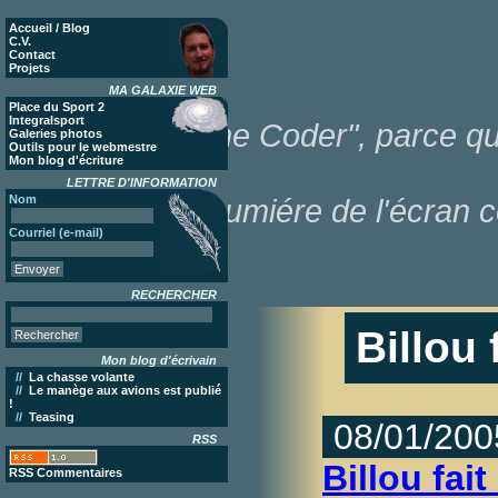
Accueil / Blog
C.V.
Contact
Projets
MA GALAXIE WEB
Place du Sport 2
Integralsport
"Poor Lonesome Coder", parce que
Galeries photos
Outils pour le webmestre
Mon blog d'écriture
LETTRE D'INFORMATION
Nom
dans la lumiére de l'écran c
Courriel (e-mail)
RECHERCHER
Billou f
Mon blog d'écrivain
//
La chasse volante
//
Le manège aux avions est publié
!
//
Teasing
08/01/200
RSS
Billou fait
RSS Commentaires