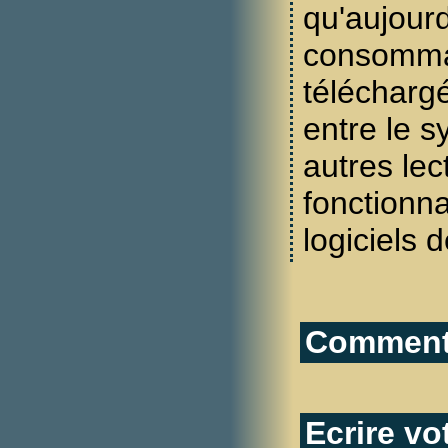
qu'aujourd
consomma
télécharg
entre le s
autres lec
fonctionna
logiciels 
Commenta
Ecrire v