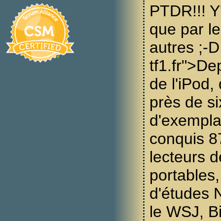
PTDR!!! Y
que par l
autres ;-D
tf1.fr">De
de l'iPod,
près de si
d'exempla
conquis 
lecteurs 
portables,
d'études
le WSJ, Bi