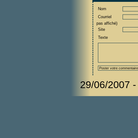
Nom
Courriel
pas affiché)
Site
Texte
29/06/2007 