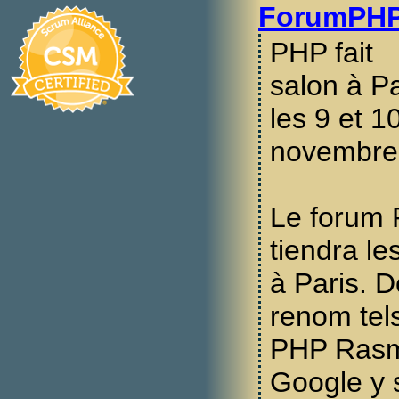
ForumPHP
PHP fait
salon à Pa
les 9 et 1
novembre
Le forum
tiendra l
à Paris. D
renom tel
PHP Rasm
Google y 