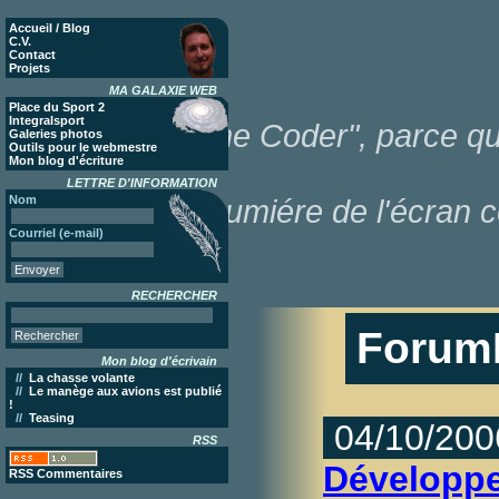
Accueil / Blog
C.V.
Contact
Projets
MA GALAXIE WEB
Place du Sport 2
Integralsport
"Poor Lonesome Coder", parce que
Galeries photos
Outils pour le webmestre
Mon blog d'écriture
LETTRE D'INFORMATION
Nom
dans la lumiére de l'écran c
Courriel (e-mail)
RECHERCHER
Forum
Mon blog d'écrivain
//
La chasse volante
//
Le manège aux avions est publié
!
//
Teasing
04/10/200
RSS
Développ
RSS Commentaires