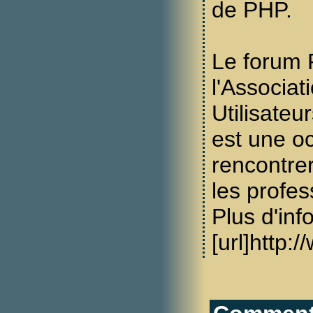
de PHP.
Le forum 
l'Associat
Utilisate
est une o
rencontre
les profe
Plus d'inf
[url]http: