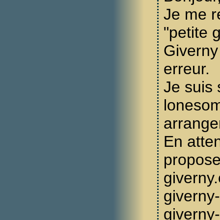
Je me r
"petite 
Giverny
erreur.
Je suis 
lonesom
arranger
En atte
propose
giverny.
giverny
giverny