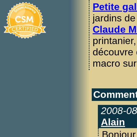
Petite ga
jardins de
Claude M
printanier,
découvre 
macro sur
Commenta
2008-08
Alain
Bonjour