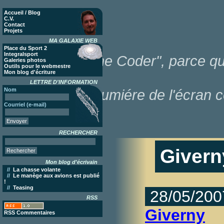
Accueil / Blog
C.V.
Contact
Projets
MA GALAXIE WEB
Place du Sport 2
Integralsport
"Poor Lonesome Coder", parce que
Galeries photos
Outils pour le webmestre
Mon blog d'écriture
LETTRE D'INFORMATION
Nom
dans la lumiére de l'écran c
Courriel (e-mail)
RECHERCHER
Givern
Mon blog d'écrivain
//
La chasse volante
//
Le manège aux avions est publié
!
//
Teasing
28/05/200
RSS
Giverny
RSS Commentaires