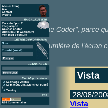
Accueil / Blog
C.V.
Contact
Projets
MA GALAXIE WEB
Place du Sport 2
Integralsport
"Poor Lonesome Coder", parce que
Galeries photos
Outils pour le webmestre
Mon blog d'écriture
LETTRE D'INFORMATION
Nom
dans la lumiére de l'écran c
Courriel (e-mail)
RECHERCHER
Vista
Mon blog d'écrivain
//
La chasse volante
//
Le manège aux avions est publié
!
//
Teasing
28/08/200
RSS
Vista
RSS Commentaires