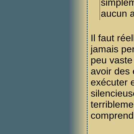
simplem
aucun a
Il faut rée
jamais pen
peu vaste 
avoir des 
exécuter e
silencieus
terriblemen
comprendre