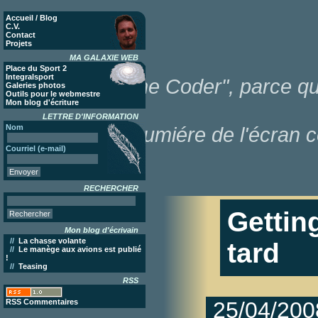
Accueil / Blog
C.V.
Contact
Projets
MA GALAXIE WEB
Place du Sport 2
Integralsport
"Poor Lonesome Coder", parce que
Galeries photos
Outils pour le webmestre
Mon blog d'écriture
LETTRE D'INFORMATION
Nom
dans la lumiére de l'écran c
Courriel (e-mail)
RECHERCHER
Gettin
Mon blog d'écrivain
//
La chasse volante
tard
//
Le manège aux avions est publié
!
//
Teasing
RSS
RSS Commentaires
25/04/200