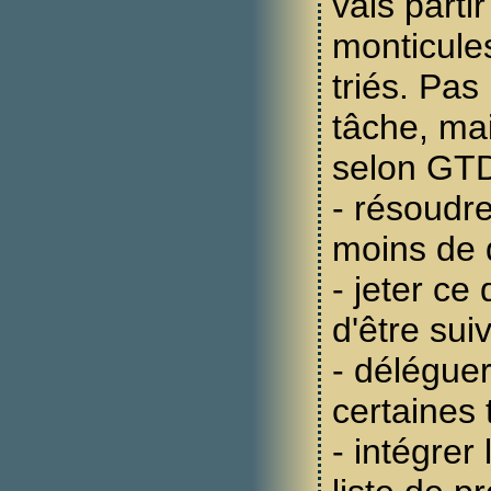
vais parti
monticule
triés. Pa
tâche, mais
selon GTD,
- résoudr
moins de 
- jeter ce
d'être suiv
- déléguer
certaines
- intégrer