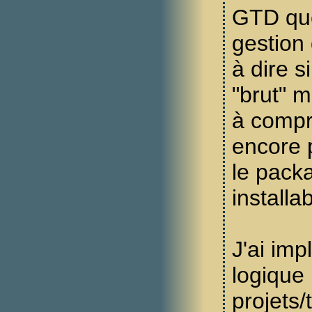
GTD que
gestion
à dire s
"brut" m
à compr
encore p
le pack
installab
J'ai imp
logique
projets/