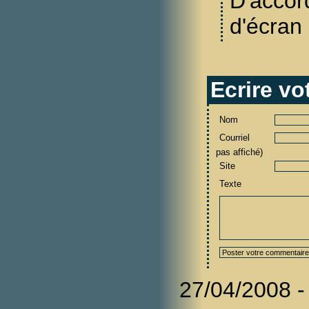
D'accor
d'écran 
Ecrire v
Nom
Courriel
pas affiché)
Site
Texte
27/04/2008 