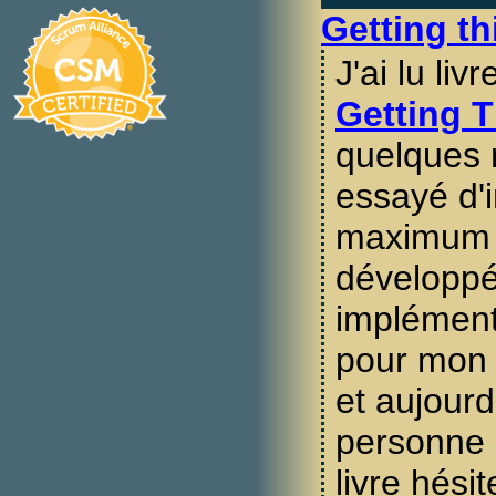
Getting th
J'ai lu liv
Getting 
quelques m
essayé d'i
maximum d
développé 
implément
pour mon 
et aujourd
personne q
livre hésit