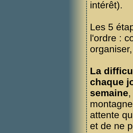
intérêt).
Les 5 éta
l'ordre : co
organiser, 
La difficu
chaque j
semaine
,
montagne
attente q
et de ne p