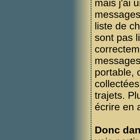
mais j'ai 
messages à
liste de c
sont pas l
correctem
messages
portable, 
collectées
trajets. Pl
écrire en a
Donc dan