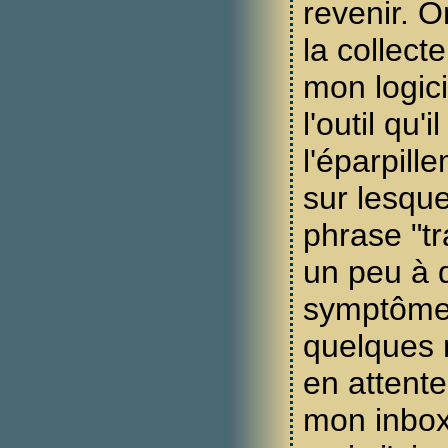
revenir. O
la collect
mon logici
l'outil qu'
l'éparpill
sur lesquel
phrase "tr
un peu à d
symptôme e
quelques 
en attente
mon inbox 