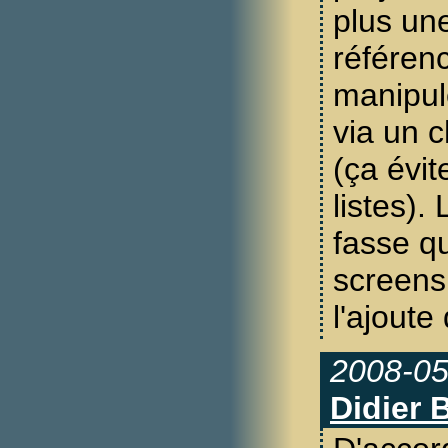
plus un
référenc
manipul
via un 
(ça évit
listes).
fasse q
screensh
l'ajoute 
2008-05
Didier 