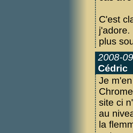
C'est cla
j'adore.
plus so
2008-09
Cédric
Je m'en
Chrome
site ci 
au nive
la flem