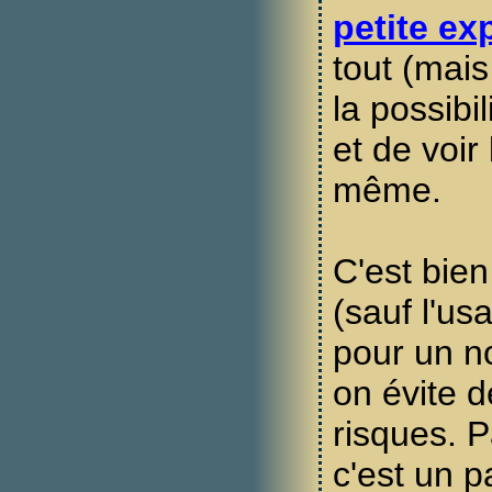
petite ex
tout (mais 
la possibi
et de voir
même.
C'est bien 
(sauf l'us
pour un no
on évite 
risques. 
c'est un p