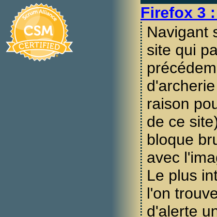
Firefox 3 
Navigant 
site qui pa
précédem
d'archeri
raison po
de ce site
bloque br
avec l'ima
Le plus in
l'on trouv
d'alerte u