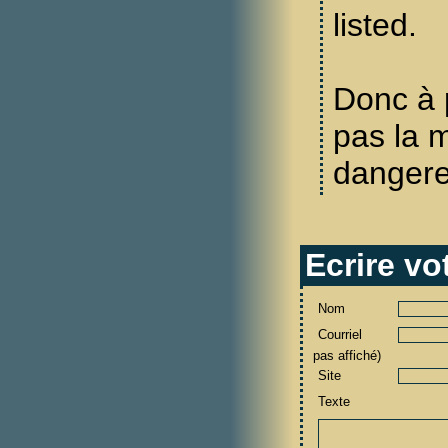
listed.
Donc à pr
pas la m
dangere
Ecrire v
Nom
Courriel
pas affiché)
Site
Texte