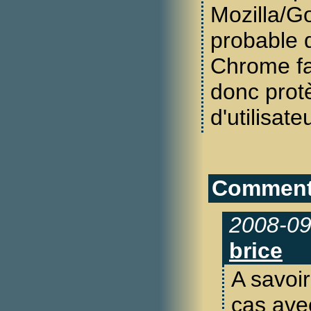
Mozilla/Goo
probable q
Chrome f
donc prot
d'utilisate
Commenta
2008-09
brice
A savoir
cas ave