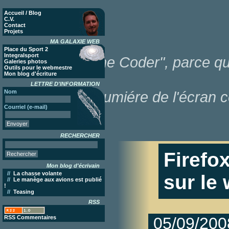
Accueil / Blog
C.V.
Contact
Projets
MA GALAXIE WEB
Place du Sport 2
Integralsport
"Poor Lonesome Coder", parce que
Galeries photos
Outils pour le webmestre
Mon blog d'écriture
LETTRE D'INFORMATION
Nom
dans la lumiére de l'écran c
Courriel (e-mail)
RECHERCHER
Firefox
Mon blog d'écrivain
//
La chasse volante
sur le
//
Le manège aux avions est publié
!
//
Teasing
RSS
RSS Commentaires
05/09/200