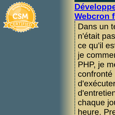
Développ
Webcron f
Dans un t
n'était pa
ce qu'il es
je commen
PHP, je m
confronté
d'exécute
d'entretie
chaque jo
heure. Pre