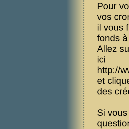
Pour vo
vos cro
il vous 
fonds à
Allez s
ici
http://
et cliq
des créd
Si vous
questio