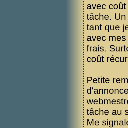
avec coût 
tâche. Un
tant que j
avec mes s
frais. Sur
coût récu
Petite rem
d'annonce
webmestre
tâche au 
Me signal