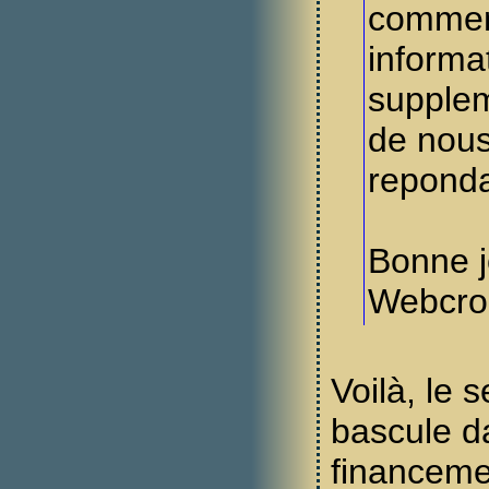
commen
informa
supplem
de nous
reponda
Bonne j
Webcro
Voilà, le s
bascule d
financeme