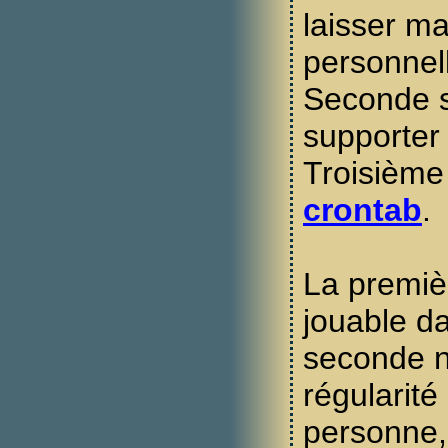
laisser m
personnel
Seconde so
supporter 
Troisième 
crontab
.
La premièr
jouable d
seconde n
régularité
personne, 