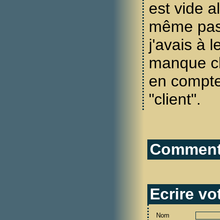
est vide a
même pas
j'avais à l
manque cl
en compte
"client".
Commenta
Ecrire v
Nom