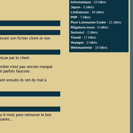
Informatique
- 24 billets
Japon
- 5 billets
Littératures
- 34 billets
PHP
- 7 billets
Poor Lonesome Coder
- 21 billets
Régalons-nous
- 6 billets
Sortons!
- 2 billets
Travail
- 17 billets
ivant son fichier client et non
Voyages
- 2 billets
Webmasteriat
- 18 billets
rçue par le client.
ptembre n'est pas encore marqué
t parfois fausses.
t ensuite ils ont du mal à
lu 6 mois pour retrouver le bon
aires...