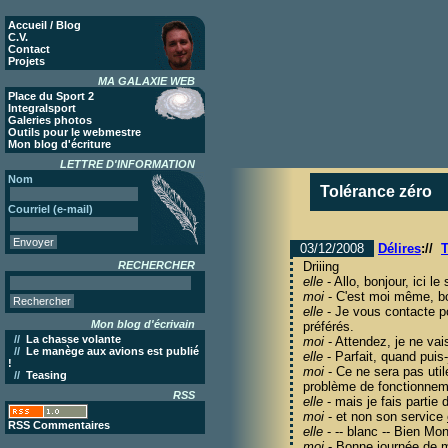
Accueil / Blog
C.V.
Contact
Projets
MA GALAXIE WEB
Place du Sport 2
Integralsport
Galeries photos
Outils pour le webmestre
Mon blog d'écriture
LETTRE D'INFORMATION
Nom
Tolérance zéro
Courriel (e-mail)
03/12/2008
Délires
://
T
RECHERCHER
Driiing
elle
- Allo, bonjour, ici l
moi
- C'est moi même, bo
elle
- Je vous contacte po
Mon blog d'écrivain
préférés.
//
La chasse volante
moi
- Attendez, je ne vai
//
Le manège aux avions est publié
elle
- Parfait, quand puis
!
moi
- Ce ne sera pas utile
//
Teasing
problème de fonctionneme
RSS
elle
- mais je fais partie 
moi
- et non son service
RSS Commentaires
elle
- -- blanc -- Bien Mo
moi
- Bonne journée de