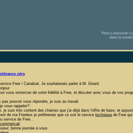
"Poor Lonesome Code
dans la lumiér
olérance zéro
e service Free / Canalsat. Je souhaiterais parler à M. Girard.
njour.
ur vous remercier de votre fidélité à Free, et discuter avec vous de vos pr
s pas pouvoir vous répondre, je suis au travail.
-je vous rappeler?
, je suis très content des chaines que j'ai déjà dans l'offre de base, et aujour
nt de ma Freebox je préfèrerais que ce soit le service
technique
de Free qui
du service de Free...
commercial
.
nsieur, bonne journée à vous
 même