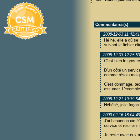
Commentaires(s)
2008-12-03 11:42:41
Hé hé, elle a dû se 
suivant le fichier 
2008-12-03 12:25:53
C'est bien le gros r
D'un côté un servic
comme résolu malgré
C'est dommage, tech
assumer. L'exemple p
2008-12-21 19:39:54
Héhéhé, jolie façon 
2009-02-16 18:04:49
J'ai beaucoup aimé? 
service et résilier 
Je reste avec eux m