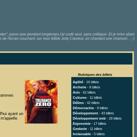
r", parce que pendant longtemps j'ai codé seul, sans collégue. Et je m'en allais
e de l'écran couchant, sur mon fidèle Jolly Clavieur, en chantant une chanson... ;-)
Rubriques des billets
Agilité
- 16 billets
Archerie
- 8 billets
Avis
- 62 billets
ogrammes
Cultures
- 11 billets
Délires
- 42 billets
Démocrachie
- 8 billets
d'hui ayant un
Développement
- 43 billets
 m'appelle.
Développement web
- 29 billets
Ergonomie
- 17 billets
Geekerie
- 11 billets
Inclassable
- 5 billets