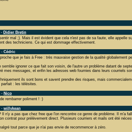
-
Didier Bretin
sentir mal ;). Mais il est évident que cela n'est pas de sa faute, elle appelle su
client des techniciens. Ce qui est dommage effectivement.
-
Cédric
eproche que je fais à Free : très mauvaise gestion de la qualité globalement pe
e semble ignorer ce que fait son voisin, de l'autre un problème datant de se
 mes messages, et enfin les adresses web fournies dans leurs courriels son
niquement ils sont bons et savent prendre des risques, mais commercialemen
arfait : les télésites.
-
Nico
de rembarrer poliment ! :)
-
willykean
Il n'y a pas que chez free que l'on rencontre ce genre de problème. Il m'a fal
mon contrat pour prélèvement direct. Plusieurs courriers et mails ont été nécess
algré tout parce que je n'ai pas envie de recommencer à zéro.