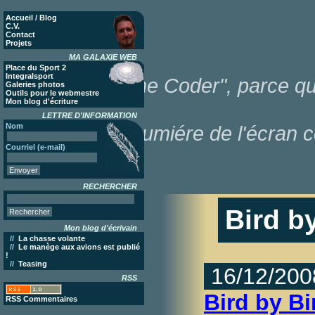
Accueil / Blog
C.V.
Contact
Projets
MA GALAXIE WEB
Place du Sport 2
Integralsport
"Poor Lonesome Coder", parce que
Galeries photos
Outils pour le webmestre
Mon blog d'écriture
LETTRE D'INFORMATION
Nom
dans la lumiére de l'écran c
Courriel (e-mail)
RECHERCHER
Bird b
Mon blog d'écrivain
//
La chasse volante
//
Le manège aux avions est publié
!
//
Teasing
16/12/200
RSS
Bird by Bi
RSS Commentaires