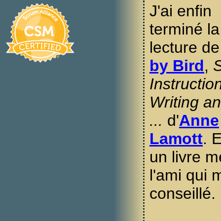
J'ai enfin
terminé la
lecture d
by Bird
,
Instructio
Writing an
...
d'
Anne
Lamott
. E
un livre m
l'ami qui 
conseillé.