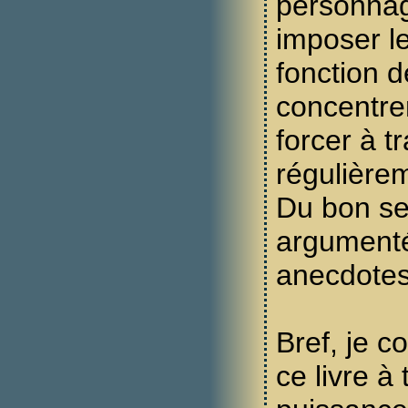
personnage
imposer l
fonction d
concentrer
forcer à tr
régulièrem
Du bon se
argument
anecdotes 
Bref, je c
ce livre à