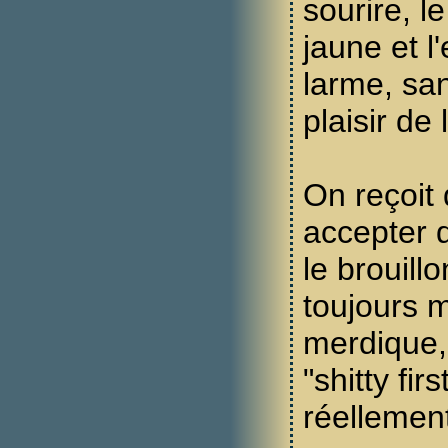
sourire, le
jaune et l
larme, san
plaisir de l
On reçoit 
accepter q
le brouill
toujours 
merdique,
"shitty firs
réellement