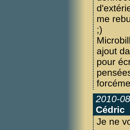
d'extér
me rebu
;)
Microbi
ajout da
pour écr
pensées
forcéme
2010-08
Cédric
Je ne v