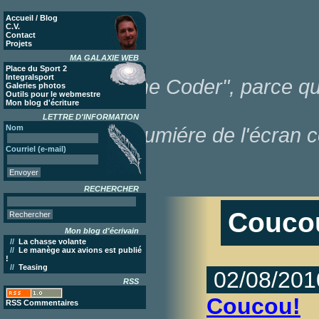
Accueil / Blog
C.V.
Contact
Projets
MA GALAXIE WEB
Place du Sport 2
Integralsport
"Poor Lonesome Coder", parce que
Galeries photos
Outils pour le webmestre
Mon blog d'écriture
LETTRE D'INFORMATION
Nom
dans la lumiére de l'écran c
Courriel (e-mail)
RECHERCHER
Couco
Mon blog d'écrivain
//
La chasse volante
//
Le manège aux avions est publié
!
//
Teasing
02/08/201
RSS
Coucou!
RSS Commentaires