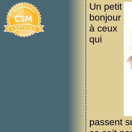
Un petit
bonjour
à ceux
qui
passent s