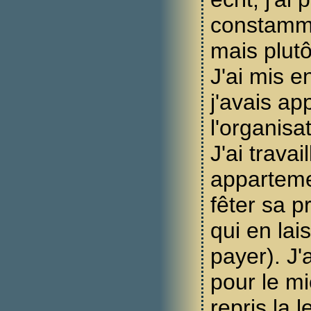
constamme
mais plut
J'ai mis e
j'avais ap
l'organisa
J'ai travai
apparteme
fêter sa 
qui en lai
payer). J'
pour le mi
repris la l