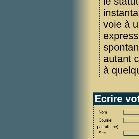
le stat
instanta
voie à u
express
spontan
autant 
à quelqu
Ecrire v
Nom
Courriel
pas affiché)
Site