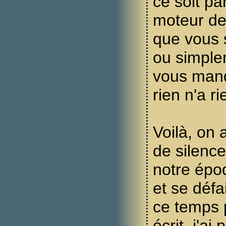
ce soit pa
moteur de
que vous
ou simple
vous manq
rien n'a ri
Voilà, on a
de silence
notre époq
et se défa
ce temps 
écrit, j'ai