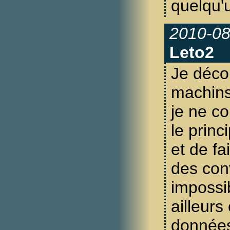
quelqu'u
2010-08
Leto2
Je déco
machins
je ne c
le princ
et de fa
des con
impossib
ailleurs
données