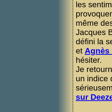
les sentim
provoquen
même des 
Jacques B
défini la 
et
Agnès 
hésiter.
Je retourn
un indice 
sérieuseme
sur Deezer