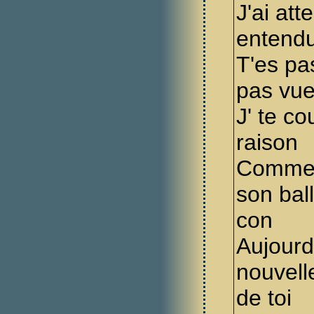
J'ai att
entend
T'es pas
pas vue,
J' te c
raison
Comme 
son bal
con
Aujourd
nouvelle
de toi