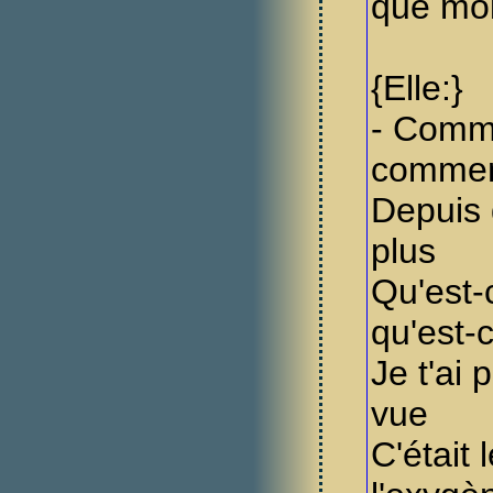
que mo
{Elle:}
- Comme
comment
Depuis 
plus
Qu'est-c
qu'est-c
Je t'ai
vue
C'était 