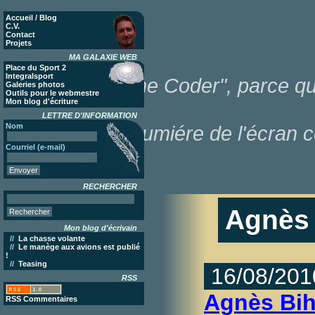
Accueil / Blog
C.V.
Contact
Projets
MA GALAXIE WEB
Place du Sport 2
Integralsport
"Poor Lonesome Coder", parce que
Galeries photos
Outils pour le webmestre
Mon blog d'écriture
LETTRE D'INFORMATION
Nom
dans la lumiére de l'écran c
Courriel (e-mail)
RECHERCHER
Agnès 
Mon blog d'écrivain
//
La chasse volante
//
Le manège aux avions est publié
!
//
Teasing
16/08/201
RSS
Agnès Bih
RSS Commentaires