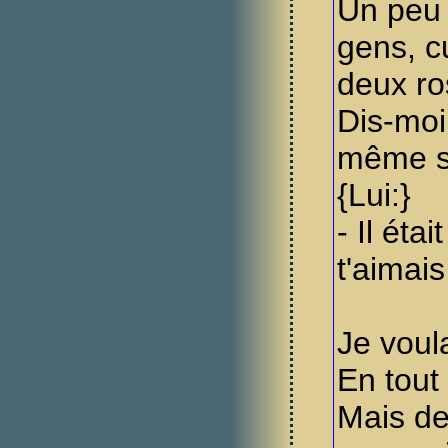
Un peu 
gens, cu
deux ro
Dis-moi
même si
{Lui:}
- Il éta
t'aimais
Je voul
En tout
Mais dep