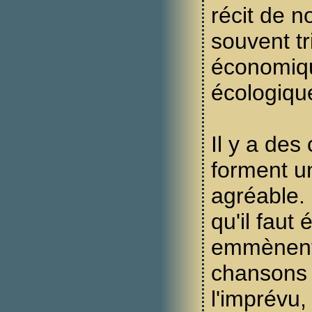
récit de n
souvent tri
économiqu
écologiqu
Il y a des
forment u
agréable. 
qu'il faut 
emmènent 
chansons 
l'imprévu