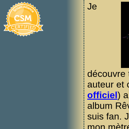
Je
découvre t
auteur et
officiel
) 
album Rêv
suis fan.
mon mètre