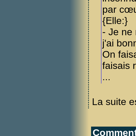
par cœ
{Elle:}
- Je ne 
j'ai bo
On faisa
faisais 
...
La suite e
Commenta