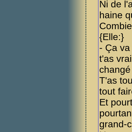
Ni de l'
haine q
Combien
{Elle:}
- Ça va
t'as vr
changé
T'as to
tout fai
Et pourt
pourtant,
grand-