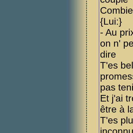
Combie
{Lui:}
- Au pr
on n' pe
dire
T'es be
promess
pas teni
Et j'ai 
être à 
T'es pl
inconnu