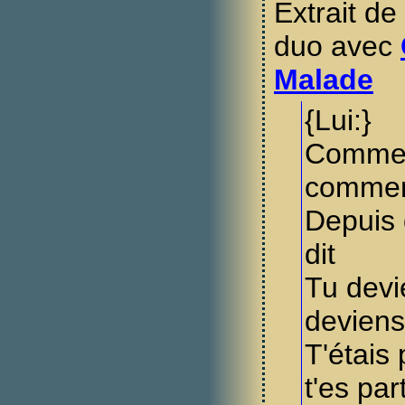
Extrait de
duo avec
Malade
{Lui:}
Commen
comment
Depuis 
dit
Tu devi
deviens
T'étais
t'es par