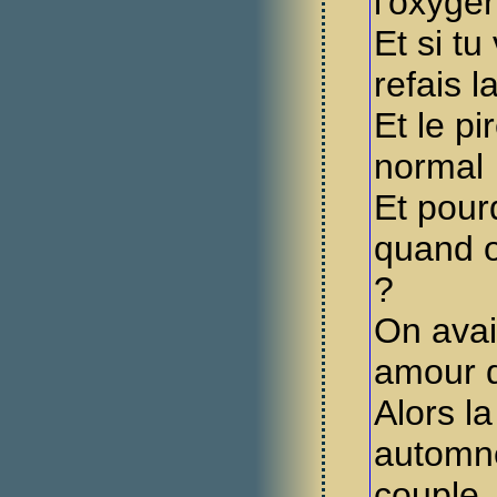
l'oxygè
Et si tu 
refais 
Et le pi
normal
Et pour
quand o
?
On avait
amour q
Alors la
automne
couple