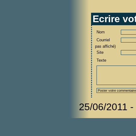
Ecrire v
Nom
Courriel
pas affiché)
Site
Texte
25/06/2011 