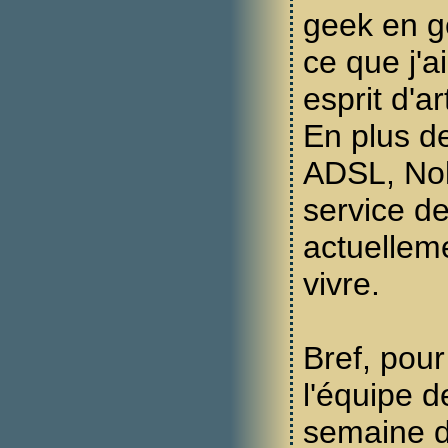
geek en gé
ce que j'a
esprit d'ar
En plus de
ADSL, Nol
service d
actuellem
vivre.
Bref, pour
l'équipe d
semaine 