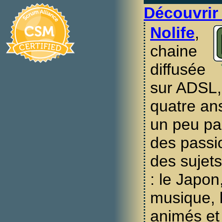
Découvrir
Nolife
,
chaine
diffusée
sur ADSL, 
quatre an
un peu par
des passi
des sujets
: le Japon
musique, l
animés et