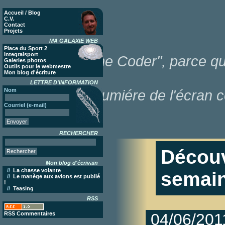
Accueil / Blog
C.V.
Contact
Projets
MA GALAXIE WEB
Place du Sport 2
Integralsport
"Poor Lonesome Coder", parce que
Galeries photos
Outils pour le webmestre
Mon blog d'écriture
LETTRE D'INFORMATION
Nom
dans la lumiére de l'écran c
Courriel (e-mail)
RECHERCHER
Découv
Mon blog d'écrivain
//
La chasse volante
semain
//
Le manège aux avions est publié
!
//
Teasing
RSS
RSS Commentaires
04/06/201